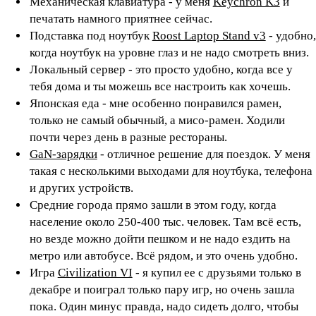
Механическая клавиатура - у меня
Keychron K3
и
печатать намного приятнее сейчас.
Подставка под ноутбук
Roost Laptop Stand v3
- удобно,
когда ноутбук на уровне глаз и не надо смотреть вниз.
Локальный сервер - это просто удобно, когда все у
тебя дома и ты можешь все настроить как хочешь.
Японская еда - мне особенно понравился рамен,
только не самый обычный, а мисо-рамен. Ходили
почти через день в разные рестораны.
GaN-зарядки
- отличное решение для поездок. У меня
такая с несколькими выходами для ноутбука, телефона
и других устройств.
Средние города прямо зашли в этом году, когда
население около 250-400 тыс. человек. Там всё есть,
но везде можно дойти пешком и не надо ездить на
метро или автобусе. Всё рядом, и это очень удобно.
Игра
Civilization VI
- я купил ее с друзьями только в
декабре и поиграл только пару игр, но очень зашла
пока. Один минус правда, надо сидеть долго, чтобы